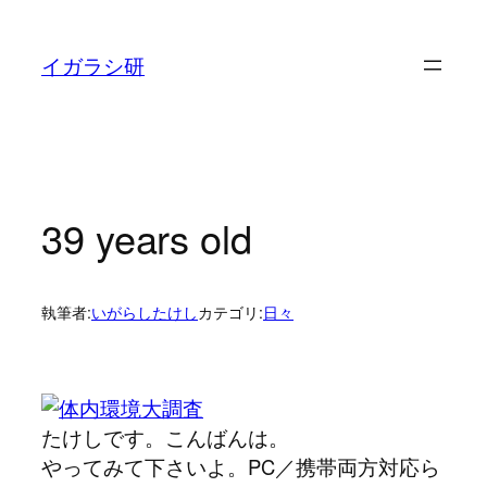
内
容
イガラシ研
を
ス
キ
ッ
プ
39 years old
執筆者:
いがらしたけし
カテゴリ:
日々
たけしです。こんばんは。
やってみて下さいよ。PC／携帯両方対応ら