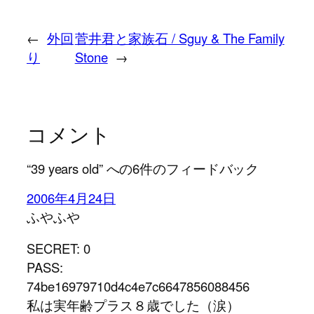
←
外回
菅井君と家族石 / Sguy & The Family
り
Stone
→
コメント
“39 years old” への6件のフィードバック
2006年4月24日
ふやふや
SECRET: 0
PASS:
74be16979710d4c4e7c6647856088456
私は実年齢プラス８歳でした（涙）