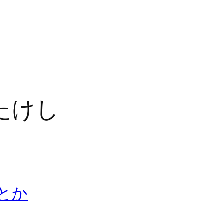
たけし
売とか