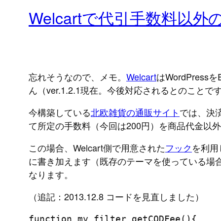
Welcartで代引手数料以
忘れそうなので、メモ。
Welcart
はWordPr
ん（ver.1.2.1現在。今後対応されるとのことで
今構築している
北欧雑貨の通販サイト
では、決
て所定の手数料（今回は200円）を商品代金以
この場合、Welcart側で用意された
フック
を利用
に書き加えます（既存のテーマを使っている場
なります。
（追記：2013.12.8 コードを見直しました）
function my_filter_getCODFee(){
