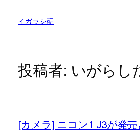
内
容
イガラシ研
を
ス
キ
ッ
投稿者:
いがらし
プ
[カメラ] ニコン1 J3が発