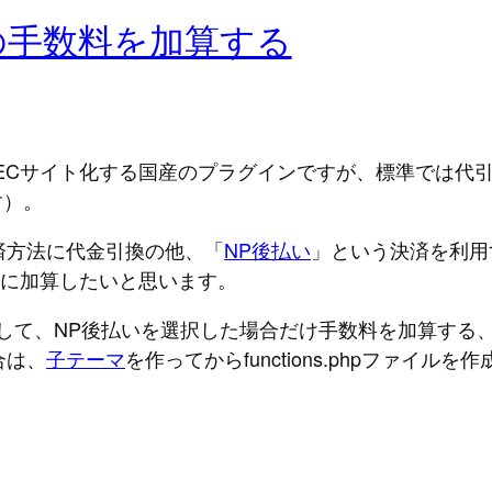
外の手数料を加算する
essをECサイト化する国産のプラグインですが、標準では
す）。
済方法に代金引換の他、「
NP後払い
」という決済を利用
外に加算したいと思います。
して、NP後払いを選択した場合だけ手数料を加算する、という
合は、
子テーマ
を作ってからfunctions.phpファ