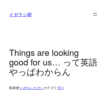
内
容
イガラシ研
を
ス
キ
ッ
プ
Things are looking
good for us… って英語
やっぱわからん
執筆者:
いがらしたけし
カテゴリ:
日々