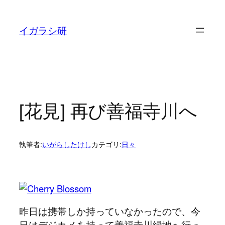
内
容
イガラシ研
を
ス
キ
ッ
プ
[花見] 再び善福寺川へ
執筆者:
いがらしたけし
カテゴリ:
日々
昨日は携帯しか持っていなかったので、今
日はデジカメを持って善福寺川緑地へ行っ