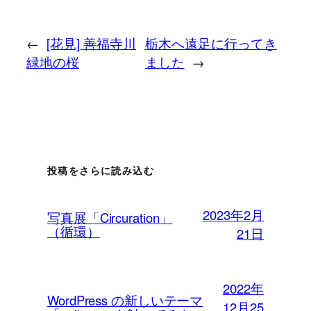
←
[花見] 善福寺川
栃木へ遠足に行ってき
緑地の桜
ました
→
投稿をさらに読み込む
2023年2月
写真展「Circuration」
（循環）
21日
2022年
WordPress の新しいテーマ
12月25