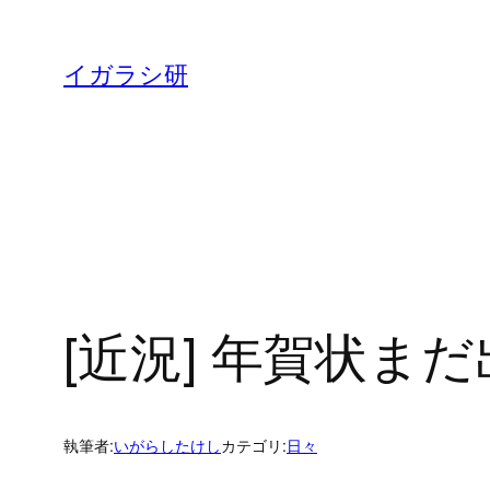
内
容
イガラシ研
を
ス
キ
ッ
プ
[近況] 年賀状ま
執筆者:
いがらしたけし
カテゴリ:
日々