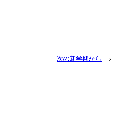
次の新学期から
→