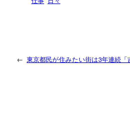
仕事
日々
←
東京都民が住みたい街は3年連続「