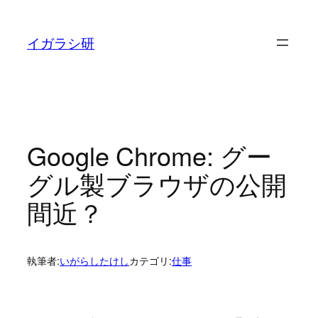
内
容
イガラシ研
を
ス
キ
ッ
プ
Google Chrome: グー
グル製ブラウザの公開
間近？
執筆者:
いがらしたけし
カテゴリ:
仕事