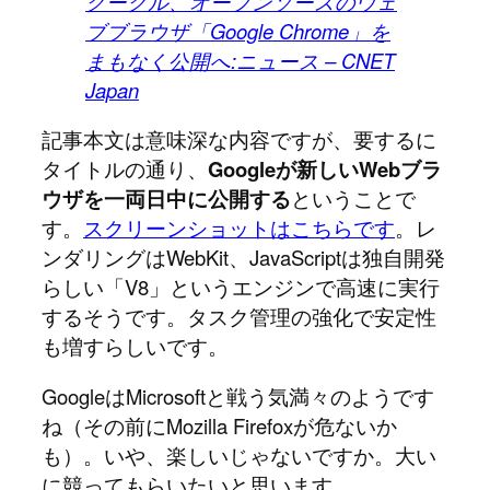
グーグル、オープンソースのウェ
ブブラウザ「Google Chrome」を
まもなく公開へ:ニュース – CNET
Japan
記事本文は意味深な内容ですが、要するに
タイトルの通り、
Googleが新しいWebブラ
ウザを一両日中に公開する
ということで
す。
スクリーンショットはこちらです
。レ
ンダリングはWebKit、JavaScriptは独自開発
らしい「V8」というエンジンで高速に実行
するそうです。タスク管理の強化で安定性
も増すらしいです。
GoogleはMicrosoftと戦う気満々のようです
ね（その前にMozilla Firefoxが危ないか
も）。いや、楽しいじゃないですか。大い
に競ってもらいたいと思います。