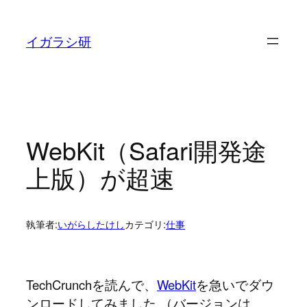
内
容
イガラシ研
を
ス
キ
ッ
プ
WebKit（Safari開発途
上版）が超速
執筆者:
いがらしたけし
カテゴリ:
仕事
TechCrunchを読んで、
WebKit
を急いでダウ
ンロードしてみました （バージョンは