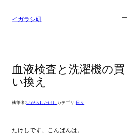
内
容
イガラシ研
を
ス
キ
ッ
プ
血液検査と洗濯機の買
い換え
執筆者:
いがらしたけし
カテゴリ:
日々
たけしです、こんばんは。