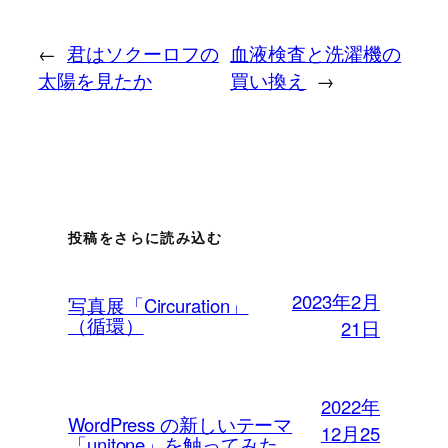
←
君はソクーロフの
血液検査と洗濯機の
太陽を見たか
買い換え
→
投稿をさらに読み込む
2023年2月
写真展「Circuration」
（循環）
21日
2022年
WordPress の新しいテーマ
12月25
「unitone」を触ってみた