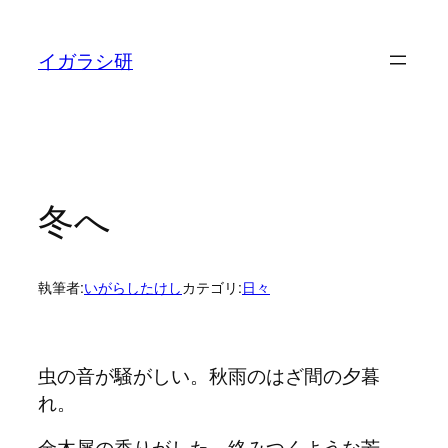
内
容
イガラシ研
を
ス
キ
ッ
プ
冬へ
執筆者:
いがらしたけし
カテゴリ:
日々
虫の音が騒がしい。秋雨のはざ間の夕暮
れ。
金木犀の香りがした。絡みつくような芳