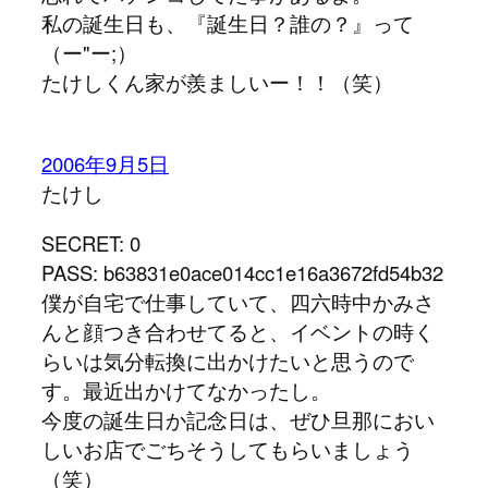
私の誕生日も、『誕生日？誰の？』って
（ー"ー;）
たけしくん家が羨ましいー！！（笑）
2006年9月5日
たけし
SECRET: 0
PASS: b63831e0ace014cc1e16a3672fd54b32
僕が自宅で仕事していて、四六時中かみさ
んと顔つき合わせてると、イベントの時く
らいは気分転換に出かけたいと思うので
す。最近出かけてなかったし。
今度の誕生日か記念日は、ぜひ旦那におい
しいお店でごちそうしてもらいましょう
（笑）