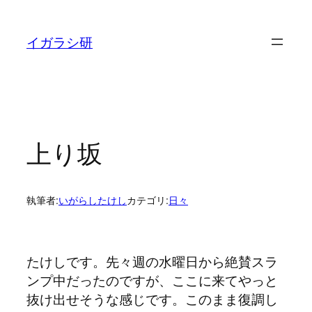
内
容
イガラシ研
を
ス
キ
ッ
プ
上り坂
執筆者:
いがらしたけし
カテゴリ:
日々
たけしです。先々週の水曜日から絶賛スラ
ンプ中だったのですが、ここに来てやっと
抜け出せそうな感じです。このまま復調し