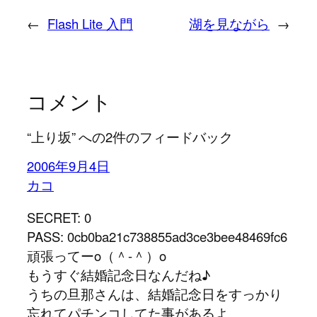
←
Flash Lite 入門
湖を見ながら
→
コメント
“上り坂” への2件のフィードバック
2006年9月4日
カコ
SECRET: 0
PASS: 0cb0ba21c738855ad3ce3bee48469fc6
頑張ってーo（＾-＾）o
もうすぐ結婚記念日なんだね♪
うちの旦那さんは、結婚記念日をすっかり
忘れてパチンコしてた事があるよ。