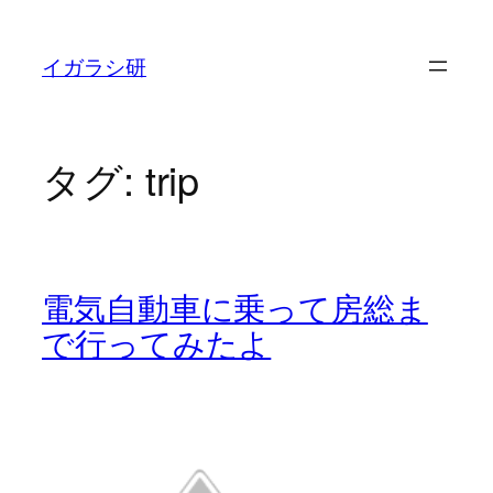
内
容
イガラシ研
を
ス
キ
タグ:
trip
ッ
プ
電気自動車に乗って房総ま
で行ってみたよ