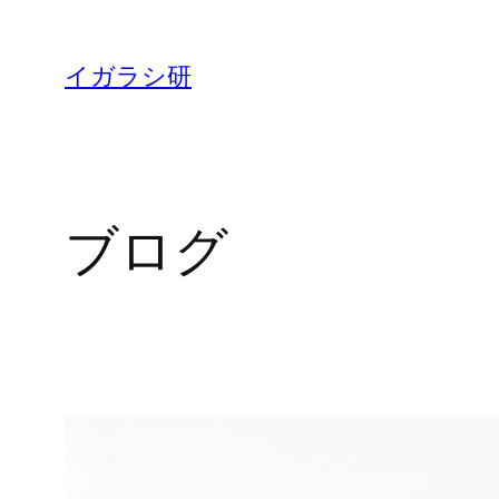
内
容
イガラシ研
を
ス
キ
ッ
ブログ
プ