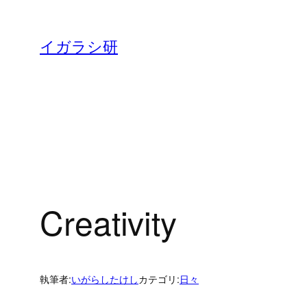
内
容
イガラシ研
を
ス
キ
ッ
プ
Creativity
執筆者:
いがらしたけし
カテゴリ:
日々