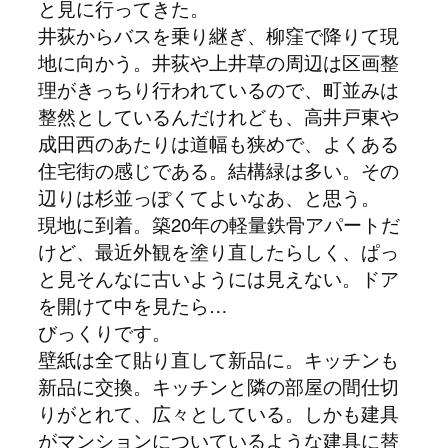
と見に行ってきた。
井荻からバスを乗り継ぎ、柳窪で降りて現
地に向かう。井荻や上井草の周辺は区画整
理がきっちり行われているので、町並みは
整然としているんだけれども、高井戸東や
成田西のあたりは道幅も狭めで、よくある
住宅街の感じである。結構緑は多い。その
辺りは杉並っぽくてよいなあ、と思う。
現地に到着。築20年の軽量鉄骨アパートだ
けど、最近外観を塗り直したらしく、ぱっ
と見そんなに古いようには見えない。ドア
を開けて中を見たら…
びっくりです。
壁紙は全て貼り直して新品に。キッチンも
新品に交換。キッチンと隣の部屋の間仕切
りがとれて、広々としている。しかも建具
がマンションについているような建具に替