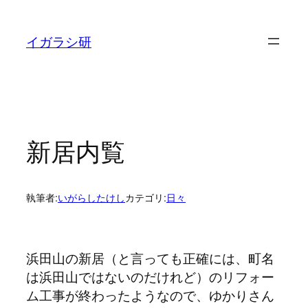
内
容
イガラシ研
を
ス
キ
ッ
プ
新居内覧
執筆者:
いがらしたけし
カテゴリ:
日々
浜田山の新居（と言っても正確には、町名
は浜田山ではないのだけれど）のリフォー
ム工事が終わったようなので、ゆかりさん