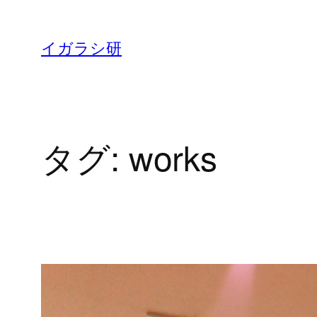
内
容
イガラシ研
を
ス
キ
ッ
タグ:
works
プ