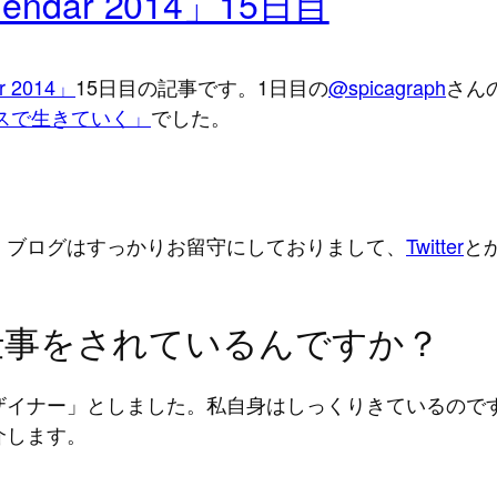
endar 2014」15日目
r 2014」
15日目の記事です。1日目の
@spicagraph
さん
スで生きていく」
でした。
、ブログはすっかりお留守にしておりまして、
Twitter
と
仕事をされているんですか？
デザイナー」としました。私自身はしっくりきているので
介します。