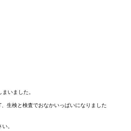
しまいました。
T、生検と検査でおなかいっぱいになりました
。
さい。