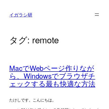
内
容
イガラシ研
を
ス
キ
タグ:
remote
ッ
プ
MacでWebページ作りなが
ら、Windowsでブラウザチ
ェックする最も快適な方法
たけしです。こんにちは。