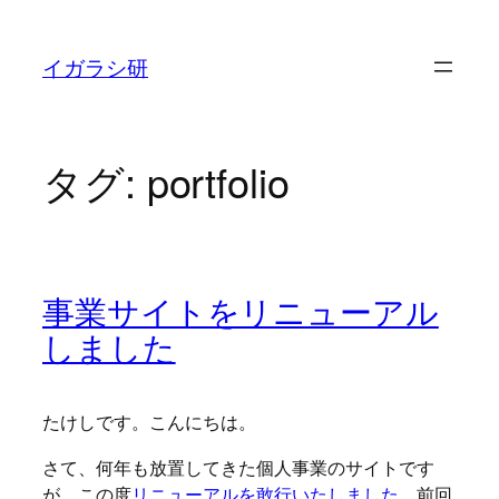
内
容
イガラシ研
を
ス
キ
タグ:
portfolio
ッ
プ
事業サイトをリニューアル
しました
たけしです。こんにちは。
さて、何年も放置してきた個人事業のサイトです
が、この度
リニューアルを敢行いたしました
。前回