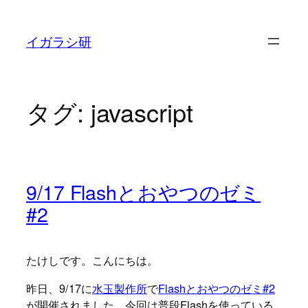
内
容
イガラシ研
を
ス
キ
タグ:
javascript
ッ
プ
9/17 Flashとおやつのゼミ
#2
たけしです。こんにちは。
昨日、9/17に
水玉製作所
で
Flashとおやつのゼミ#2
が開催されました。今回は普段Flashを使っている